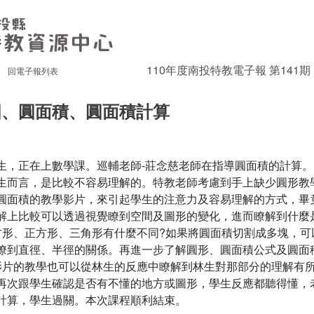
∣
110年度南投特教電子報 第141期
回電子報列表
圓、圓面積、圓面積計算
生，正在上數學課。巡輔老師-莊念慈老師在指導圓面積的計算
生而言，是比較不容易理解的。特教老師考慮到手上缺少圓形教
圓面積的教學影片，來引起學生的注意力及容易理解的方式，畢
解上比較可以透過視覺瞭到空間及圖形的變化，進而瞭解到什麼
方形、正方形、三角形有什麼不同?如果將圓面積切割成多塊，可
瞭到直徑、半徑的關係。再進一步了解圓形、圓面積公式及圓面
影片的教學也可以從林生的反應中瞭解到林生對那部分的理解有
再次跟學生確認是否有不懂的地方或圖形，學生反應都聽得懂，
計算，學生過關。本次課程順利結束。