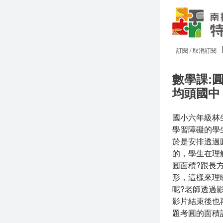
訂閱 / 取消訂閱
數學課:
均頭國中
國小六年級林
學習障礙的學
於是安排透過
的，學生在理
圓面積?跟長
形，這樣來理
呢?老師透過
影片結束後也
題考圓的面積