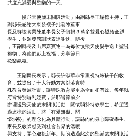
共度充滿愛與歡樂的一天。
「慢飛天使歲末關懷活動」由副縣長王瑞德主持，王
副縣長感謝大東發襪子批發陳董事
長及群竣實業陳董事長父子慨捐 3 萬多雙愛心襪給全縣
學生，並頒發感謝狀表達謝忱。隨後
，王副縣長及出席嘉賓逐一為每位慢飛天使親手送上聖誕
禮物，為他們獻上祝福，分享節日
歡樂氣氛。
王副縣長表示，縣長許淑華非常重視特殊孩子的教
育，並提出了十大行動方案以落實特
殊教育發展計畫，讓特殊教育能更為全面和有效。每年縣
府皆特別編列經費，於耶誕節前夕
辦理慢飛天使歲末關懷活動，關懷弱勢特教學生，希望透
過這樣的活動，將「有愛無礙、關
懷弱勢」的理念化為具體行動，讓縣內的身心障礙學生、
家長及教師感受到社會各界的溫暖
與支持，開心迎接新年。期盼透過此次的聖誕歲末關懷活