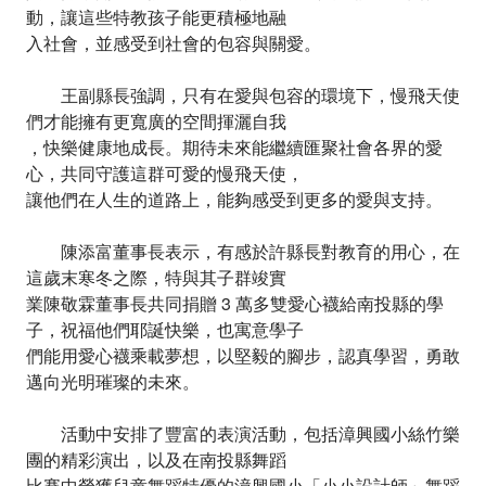
動，讓這些特教孩子能更積極地融
入社會，並感受到社會的包容與關愛。
王副縣長強調，只有在愛與包容的環境下，慢飛天使
們才能擁有更寬廣的空間揮灑自我
，快樂健康地成長。期待未來能繼續匯聚社會各界的愛
心，共同守護這群可愛的慢飛天使，
讓他們在人生的道路上，能夠感受到更多的愛與支持。
陳添富董事長表示，有感於許縣長對教育的用心，在
這歲末寒冬之際，特與其子群竣實
業陳敬霖董事長共同捐贈 3 萬多雙愛心襪給南投縣的學
子，祝福他們耶誕快樂，也寓意學子
們能用愛心襪乘載夢想，以堅毅的腳步，認真學習，勇敢
邁向光明璀璨的未來。
活動中安排了豐富的表演活動，包括漳興國小絲竹樂
團的精彩演出，以及在南投縣舞蹈
比賽中榮獲兒童舞蹈特優的漳興國小「小小設計師」舞蹈