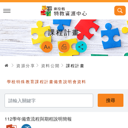
跳
到
主
要
內
容
課程計畫
略過字型切換，
首頁
資源分享
資料公開
課程計畫
學校特殊教育課程計畫備查說明會資料
請
輸
入
關
鍵
字
112學年備查流程與期程說明簡報
pptx
ODP