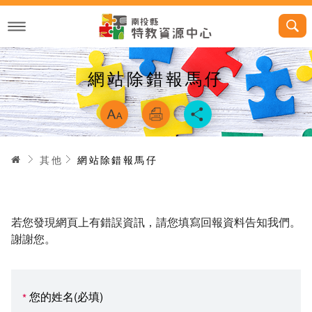
跳
到
主
要
內
容
網站除錯報馬仔
略過字型切換，
首頁
其他
網站除錯報馬仔
若您發現網頁上有錯誤資訊，請您填寫回報資料告知我們。
謝謝您。
您的姓名(必填)
*