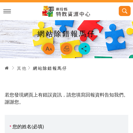
跳
到
主
要
內
容
網站除錯報馬仔
略過字型切換，
首頁
其他
網站除錯報馬仔
若您發現網頁上有錯誤資訊，請您填寫回報資料告知我們。
謝謝您。
您的姓名(必填)
*