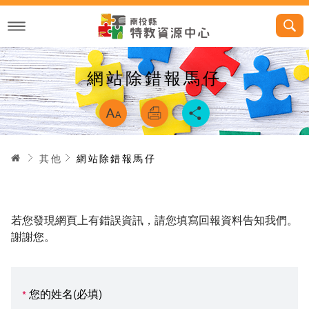
跳
到
主
要
內
容
網站除錯報馬仔
略過字型切換，
首頁
其他
網站除錯報馬仔
若您發現網頁上有錯誤資訊，請您填寫回報資料告知我們。
謝謝您。
您的姓名(必填)
*