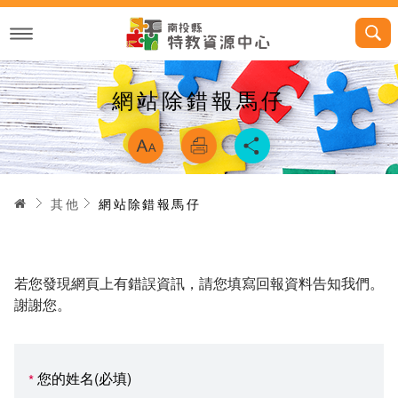
跳
到
主
要
內
容
網站除錯報馬仔
略過字型切換，
首頁
其他
網站除錯報馬仔
若您發現網頁上有錯誤資訊，請您填寫回報資料告知我們。
謝謝您。
您的姓名(必填)
*