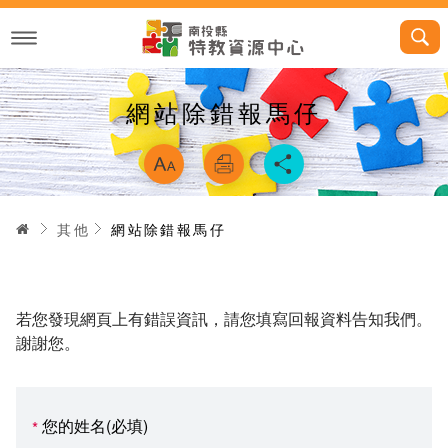
跳
到
主
要
內
容
網站除錯報馬仔
略過字型切換，
首頁
其他
網站除錯報馬仔
若您發現網頁上有錯誤資訊，請您填寫回報資料告知我們。
謝謝您。
您的姓名(必填)
*