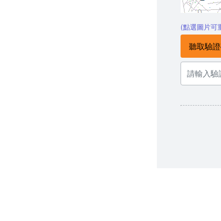
(點選圖片可
聽取驗證