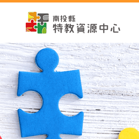
跳
到
主
要
內
容