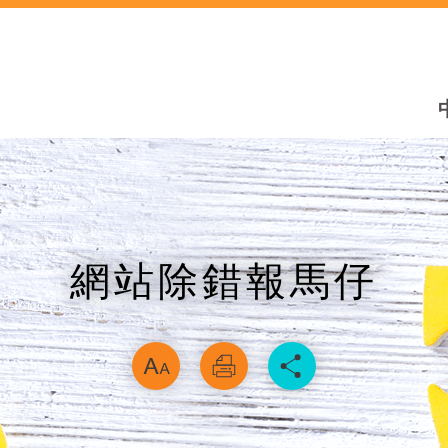
網站除錯報馬仔
略過字型切換，