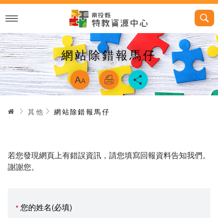
跳
到
主
要
內
容
網站除錯報馬仔
略過字型切換，
首頁
其他
網站除錯報馬仔
若您發現網頁上有錯誤資訊，請您填寫回報資料告知我們。
謝謝您。
您的姓名(必填)
*