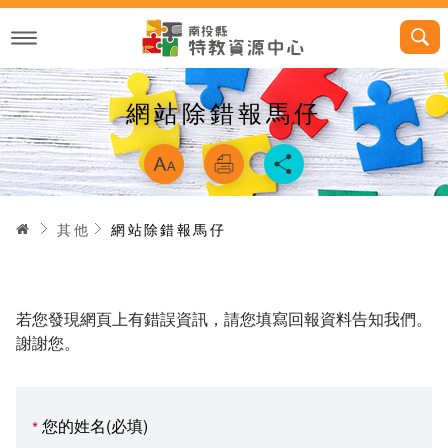
跳
到
主
要
內
容
網站除錯報馬仔
略過字型切換，
首頁
其他
網站除錯報馬仔
若您發現網頁上有錯誤資訊，請您填寫回報資料告知我們。
謝謝您。
您的姓名(必填)
*