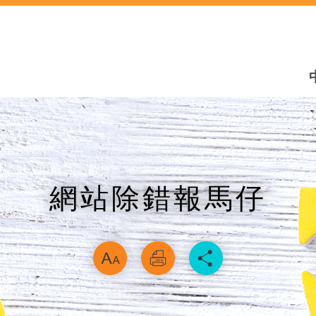
網站除錯報馬仔
略過字型切換，