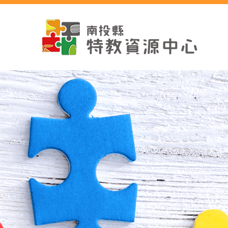
跳
到
主
要
內
容