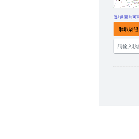
(點選圖片可
聽取驗證