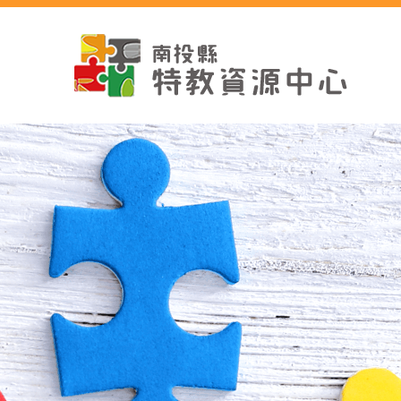
跳
到
主
要
內
容