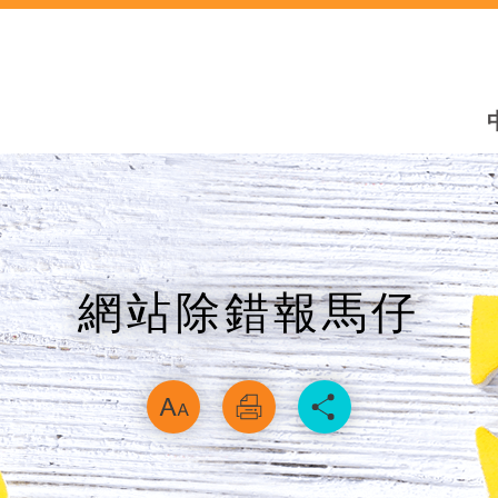
網站除錯報馬仔
略過字型切換，