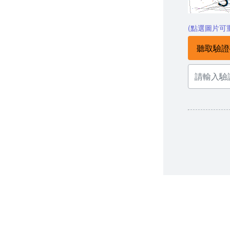
(點選圖片可
聽取驗證