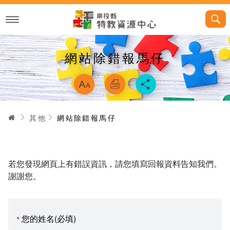
跳
到
主
要
內
容
網站除錯報馬仔
略過字型切換，
首頁
其他
網站除錯報馬仔
若您發現網頁上有錯誤資訊，請您填寫回報資料告知我們。
謝謝您。
您的姓名(必填)
*