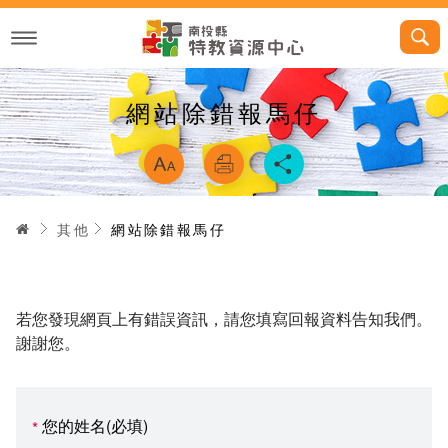
跳
到
主
要
內
容
網站除錯報馬仔
略過字型切換，
首頁
其他
網站除錯報馬仔
若您發現網頁上有錯誤資訊，請您填寫回報資料告知我們。
謝謝您。
您的姓名(必填)
*