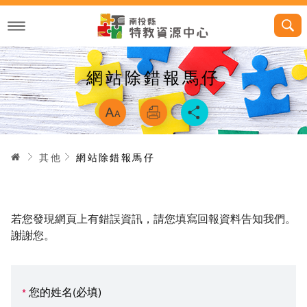
跳
到
主
要
內
容
網站除錯報馬仔
略過字型切換，
首頁
其他
網站除錯報馬仔
若您發現網頁上有錯誤資訊，請您填寫回報資料告知我們。
謝謝您。
您的姓名(必填)
*