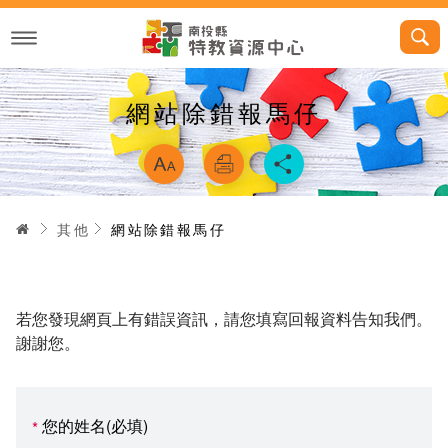
跳
到
主
要
內
容
網站除錯報馬仔
略過字型切換，
首頁
其他
網站除錯報馬仔
若您發現網頁上有錯誤資訊，請您填寫回報資料告知我們。
謝謝您。
您的姓名(必填)
*