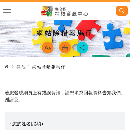
跳
到
主
要
內
容
網站除錯報馬仔
略過字型切換，
首頁
其他
網站除錯報馬仔
若您發現網頁上有錯誤資訊，請您填寫回報資料告知我們。
謝謝您。
您的姓名(必填)
*