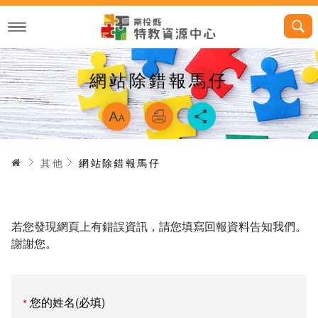
跳
到
主
要
內
容
網站除錯報馬仔
略過字型切換，
首頁
其他
網站除錯報馬仔
若您發現網頁上有錯誤資訊，請您填寫回報資料告知我們。
謝謝您。
您的姓名(必填)
*