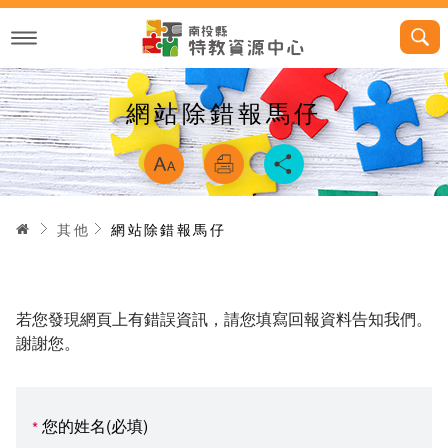
跳
到
主
要
內
容
網站除錯報馬仔
略過字型切換，
首頁
其他
網站除錯報馬仔
若您發現網頁上有錯誤資訊，請您填寫回報資料告知我們。
謝謝您。
您的姓名(必填)
*