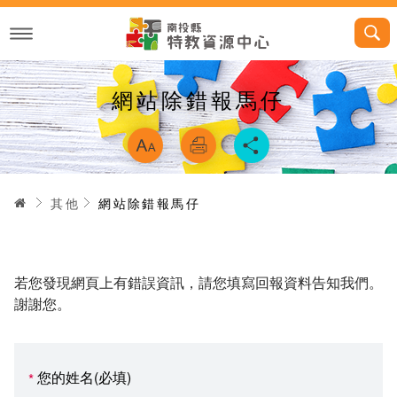
跳
到
主
要
內
容
網站除錯報馬仔
略過字型切換，
首頁
其他
網站除錯報馬仔
若您發現網頁上有錯誤資訊，請您填寫回報資料告知我們。
謝謝您。
您的姓名(必填)
*