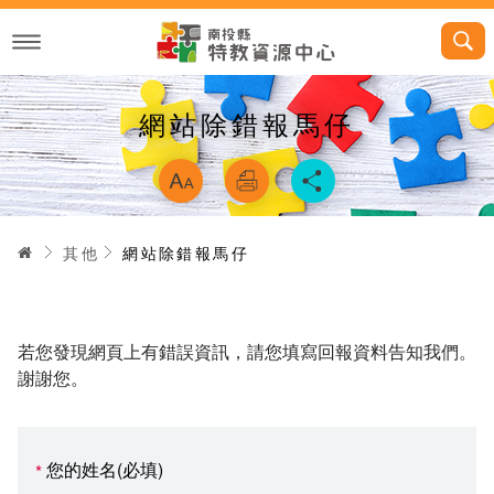
跳
到
主
要
內
容
網站除錯報馬仔
略過字型切換，
首頁
其他
網站除錯報馬仔
若您發現網頁上有錯誤資訊，請您填寫回報資料告知我們。
謝謝您。
您的姓名(必填)
*