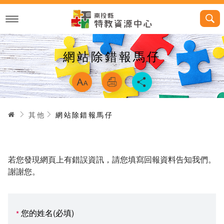
跳
到
主
要
內
容
網站除錯報馬仔
略過字型切換，
首頁
其他
網站除錯報馬仔
若您發現網頁上有錯誤資訊，請您填寫回報資料告知我們。
謝謝您。
您的姓名(必填)
*