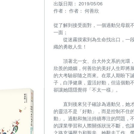
出版日期：
2019/05/06
作者：
作者： 何善欣
從了解到接受面對，一個過動兒母親
一面；
從迷霧摸索到為生命找出口，一段
織的勇敢人生！
頂著北一女、台大外文系的光環，
欣羨的婚姻，何善欣的美好人生即將
的大考驗卻隨之而來。在眾人期盼下
子，白淨健康，靈活好動，但這個動
卻讓她隱隱覺得「不太一樣」。
直到後來兒子確診為過動兒，她才
的靈活不是「好動」，而是控制不住
動」。過動和無法持續專注的問題，
的課業學習和人際關係狀況不斷，也
之路充滿壓力和艱辛。她辭去工作，