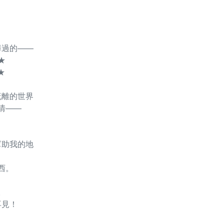
過的——
★
★
離的世界
友情——
。
助我的地
西。
。
見！