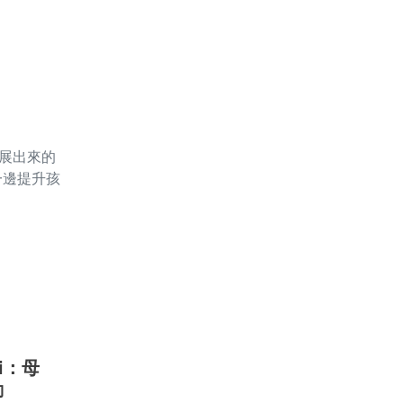
展出來的
一邊提升孩
i：母
動