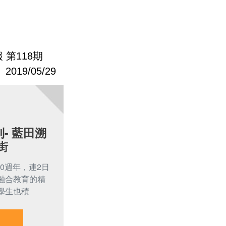
 第118期
2019/05/29
- 藍田溯
街
20週年，連2日
融合教育的精
學生也積