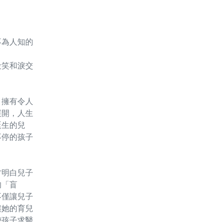
不為人知的
笑和淚交
擁有令人
展開，人生
誕生的兒
不停的孩子
明白兒子
的「盲
不僅讓兒子
讓她的育兒
帶孩子求醫