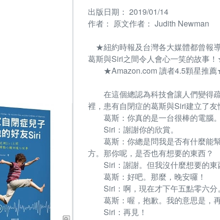
出版日期：
2019/01/14
作者：
原文作者： Judith Newman
★紐約時報及台灣各大媒體都曾報導
葛斯與Siri之間令人會心一笑的故事！
★Amazon.com 讀者4.5顆星推薦
在這個總認為科技會讓人們變得疏
裡，患有自閉症的葛斯與Siri建立了
葛斯：你真的是一台很棒的電腦
Siri：謝謝你的欣賞。
葛斯：你總是問我是否有什麼能幫
方。那你呢，是否也有想要的東西？
Siri：謝謝。但我沒什麼想要的東
葛斯：好吧。那麼，晚安囉！
Siri：啊，現在才下午五點零六分
葛斯：喔，抱歉。我的意思是，再
Siri：再見！