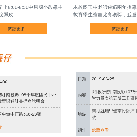
一早上8:00-8:50中原國小教導主
本校麥玉枝老師連續兩年指導
投縣政
教育學生繪畫比賽獲獎，並邀
閱讀更多
閱讀更多
日期
2019-06-25
6-06
[特教研習] 南投縣10
國教] 南投縣108學年度國民中小
內容
智力量表第五版工具研
教育課程計畫備查說明會
南投縣埔里鎮南投縣埔里
屯鎮中正路568-23號
地點
號
看
網址
點擊查看