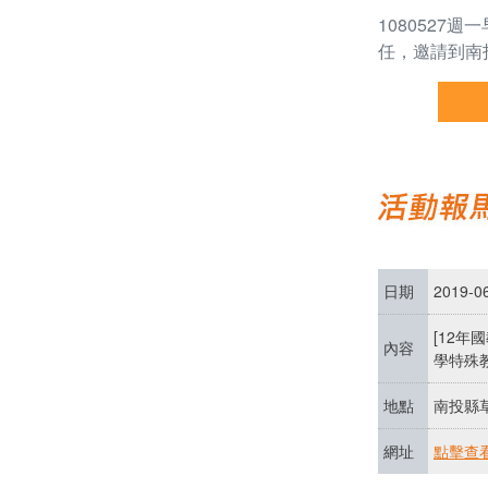
1080527週
任，邀請到南
日期
2019-0
[12年
內容
學特殊
地點
南投縣草
網址
點擊查