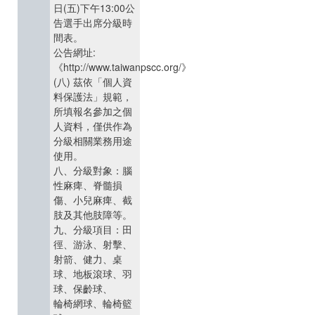
日(五)下午13:00公
告選手出席分級時
間表。
公告網址:
《http://www.taiwanpscc.org/》
(八) 茲依「個人資
料保護法」規範，
所填報名參加之個
人資料，僅供作為
分級相關業務用途
使用。
八、分級對象：腦
性麻痺、脊髓損
傷、小兒麻痺、截
肢及其他肢障等。
九、分級項目：田
徑、游泳、射擊、
射箭、健力、桌
球、地板滾球、羽
球、保齡球、
輪椅網球、輪椅籃