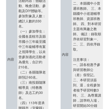
活動內容：體驗活
二、本縣國中小普
動、晚會活動、參
通班教師。 三、本
觀及DIY體驗等。
縣國中小巡迴輔導
參加對象及人數：
班教師、資源班教
總計人數約330
師。 四、對本研習
名。
主題有興趣之教
（一）參加學生：
師。 備註：錄取順
全國各直轄市及縣
序依研習對象一、
市國小三年級至國
二、三、四依序錄
中三年級輔導有案
取。
之視障學生，以未
內容
曾參加過此活動者
內容
注意事項：
為優先，合計約
一、請各校惠予參
210名。
與研習教師公
（二）各縣隨隊老
（差）假登記。
師預計60名。
二、本研習須簽
（三）南投縣隨隊
到、退，全程參加
輔導員（特教教
者核予研習時數3
師）及志工約30
時。 三、為尊重講
名。
師，請準時入場，
（四）113年度承
研習開始30分鐘
辦縣市（宜蘭縣）