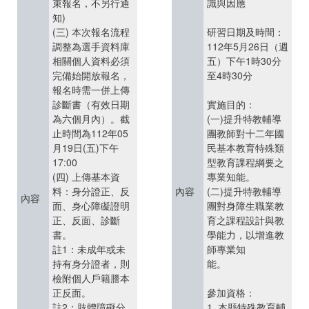
束報名，不另行通
識與因應
知)
(三) 本次報名流程
研習日期及時間：
調整為選手資料庫
112年5月26日（週
相關個人資料必須
五）下午1時30分
完備始開放報名，
至4時30分
報名時需一併上傳
診斷書（有效日期
實施目的：
為六個月內）。截
(一)提升特教輔導
止時間為112年05
團教師對十二年國
月19日(五)下午
民基本教育特殊類
17:00
型教育課程綱要之
(四) 上傳基本資
專業知能。
料：身分證正、反
內容
(二)提升特教輔導
內容
面、身心障礙證明
團對身障生職業教
正、反面、診斷
育之課程設計與教
書。
學能力，以增進教
註1：未成年或未
師專業知
持有身分證者，則
能。
檢附個人戶籍謄本
正反面。
參加資格：
註2：肢體障礙分
1. 本縣特殊教育輔