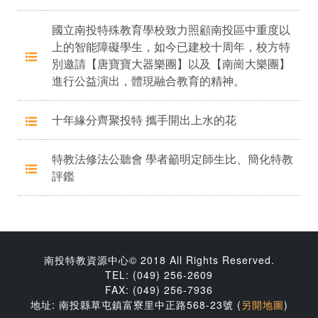
國立南投特殊教育學校致力照顧南投區中重度以
上的智能障礙學生，如今已建校十周年，校方特
別邀請【唐寶寶大器樂團】以及【南崗大樂團】
進行公益演出，體現融合教育的精神。
十年緣分齊聚投特 攜手開出上水的花
特教法修法公聽會 學者籲明定師生比、簡化特教
評鑑
南投特教資源中心© 2018 All Rights Reserved.
TEL: (049) 256-2609
FAX: (049) 256-7936
地址: 南投縣草屯鎮富寮里中正路568-23號 (
另開地圖
)