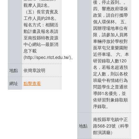
後，停止簽到。。
觀摩人員2名。
四、響應政府環保
（五）長官貴賓及
政策，請自行攜帶
工作人員約28名。
個人環保杯。 五、
報名方式：相關活
因辦理場地車位有
動計畫及報名表請
限，請參加人員將
至南投縣特教資源
車輛停放於學校對
中心網站—最新消
面草屯兒童樂園附
息下載
近停車場。 六、本
(http://spec.ntct.edu.tw/)。
研習錄取人數120
名，若報名超過預
地點
依簡章說明
定人數，則以各校
班級中有情緒行為
網址
點擊查看
問題學生之普通班
導師1名優先，並
依研習對象錄取順
序錄取。
南投縣草屯鎮中正
地點
路568-23號（科學
館演講廳）