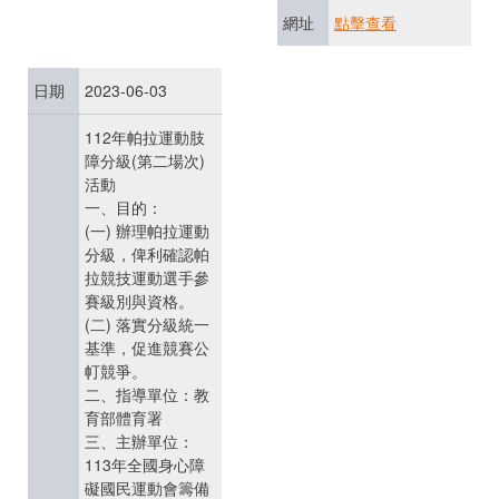
網址
點擊查看
日期
2023-06-03
112年帕拉運動肢
障分級(第二場次)
活動
一、目的：
(一) 辦理帕拉運動
分級，俾利確認帕
拉競技運動選手參
賽級別與資格。
(二) 落實分級統一
基準，促進競賽公
帄競爭。
二、指導單位：教
育部體育署
三、主辦單位：
113年全國身心障
礙國民運動會籌備