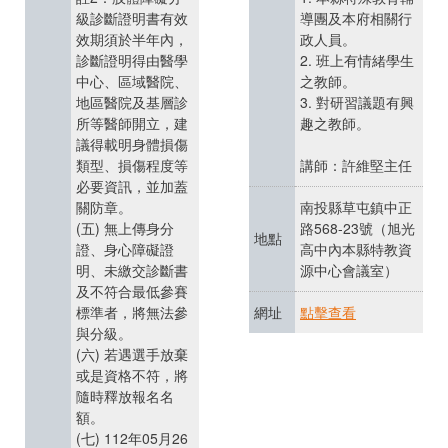
級診斷證明書有效
導團及本府相關行
效期須於半年內，
政人員。
診斷證明得由醫學
2. 班上有情緒學生
中心、區域醫院、
之教師。
地區醫院及基層診
3. 對研習議題有興
所等醫師開立，建
趣之教師。
議得載明身體損傷
類型、損傷程度等
講師：許維堅主任
必要資訊，並加蓋
關防章。
南投縣草屯鎮中正
(五) 無上傳身分
路568-23號（旭光
地點
證、身心障礙證
高中內本縣特教資
明、未繳交診斷書
源中心會議室）
及不符合最低參賽
標準者，將無法參
網址
點擊查看
與分級。
(六) 若遇選手放棄
或是資格不符，將
隨時釋放報名名
額。
(七) 112年05月26