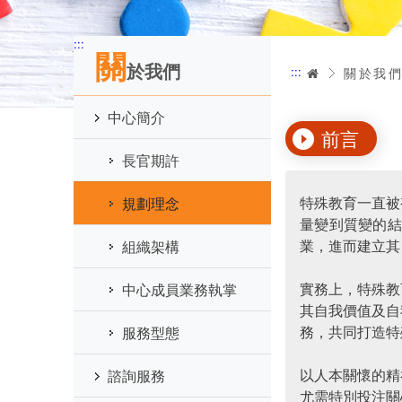
:::
關
於我們
:::
首頁
關於我
中心簡介
前言
長官期許
特殊教育一直被
規劃理念
量變到質變的
業，進而建立其
組織架構
實務上，特殊教
中心成員業務執掌
其自我價值及自
務，共同打造特
服務型態
以人本關懷的精
諮詢服務
尤需特別投注關