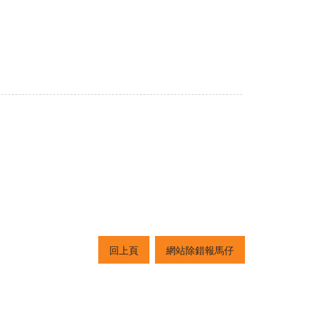
回上頁
網站除錯報馬仔