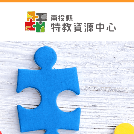
跳
到
主
要
內
容