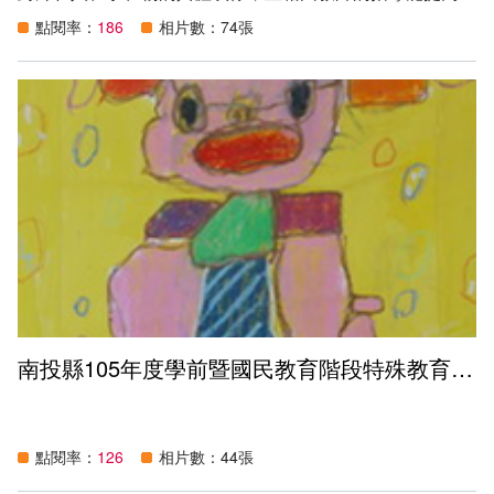
生對色彩、線條和運筆的使用能力，進而增加學生的美感經
點閱率：
186
相片數：74張
驗。
創作主題：心中最美麗的風景（包含人、事、物、景皆
可）。
南投縣105年度學前暨國民教育階段特殊教育學生繪畫比賽得獎作品
點閱率：
126
相片數：44張