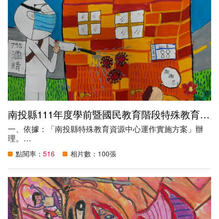
南投縣111年度學前暨國民教育階段特殊教育學生繪畫比賽得獎作品
一、依據：「南投縣特殊教育資源中心運作實施方案」辦
理。
二、目的：鼓勵本縣身心障礙學生以繪畫的方式、表達出自
點閱率：
516
相片數：100張
己內心世界對外在人、事、物的具體映像，並藉由教師的指
導能提高學生對色彩、線條和運筆的使用能力，進而增加學
生的美感經驗。
三、主辦單位：南投縣政府。
四、承辦單位：南投縣草屯鎮草屯國民小學。
五、參加對象：就讀本縣公私立國民中小學及學前公私立幼
兒園特殊教育學生。