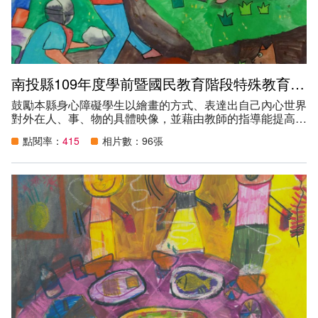
南投縣109年度學前暨國民教育階段特殊教育學生繪畫比賽得獎作品
鼓勵本縣身心障礙學生以繪畫的方式、表達出自己內心世界
對外在人、事、物的具體映像，並藉由教師的指導能提高學
生對色彩、線條和運筆的使用能力，進而增加學生的美感經
點閱率：
415
相片數：96張
驗。
創作主題：
（一） 學前/國小組：我最喜歡的遊戲（在家裡、校園裡、
或是在外面你/妳最喜歡玩的遊戲是什麼？）。
（二） 國中組：我最喜歡的運動（在家裡、校園裡、在外
面你/妳最喜歡的運動是什麼？或是最喜歡的運動選手是
誰？）。