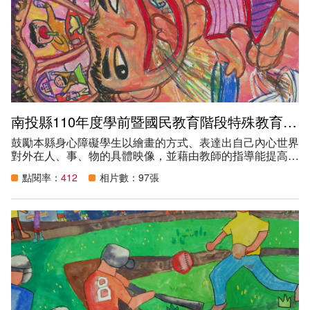
六、創作主題：
(一) 學前/國小組：午餐時間(例如：廚媽辛苦工作情景、豐
盛的菜色、班上用餐情形、用餐後餐桶或餐具的處理…)
(二) 國中組：疫情過後，我想…(例如：醫療人員的辛苦想
對他們說感謝的話、珍惜身體的健康、最想做什麼事、或想
出去玩…)
南投縣110年度學前暨國民教育階段特殊教育學生繪畫比賽得獎作品
鼓勵本縣身心障礙學生以繪畫的方式、表達出自己內心世界
對外在人、事、物的具體映像，並藉由教師的指導能提高學
生對色彩、線條和運筆的使用能力，進而增加學生的美感經
點閱率：
412
相片數：97張
驗。
創作主題：
（一）學前/國小組：生病的時候(當你不舒服的時候，你會
量體溫、戴口罩或打針，誰來照顧你…)
（二）國中組：我的家鄉(我的家、我的學校、我的鄰居、
我家旁邊的公園、或南投各地風景區…)