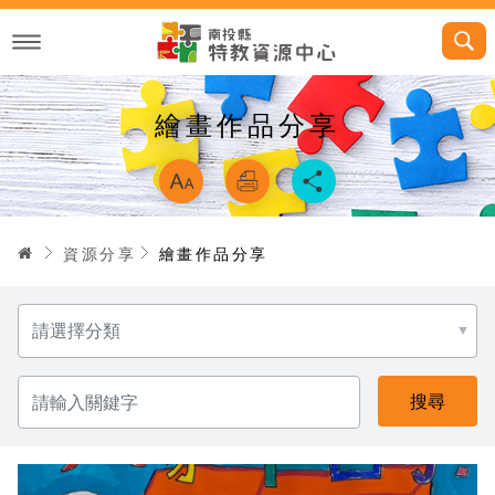
跳
到
主
要
內
容
繪畫作品分享
略過字型切換，
首頁
資源分享
繪畫作品分享
分
類
請
輸
入
關
鍵
字