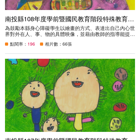
南投縣108年度學前暨國民教育階段特殊教育學生繪畫比賽得獎作品
為鼓勵本縣身心障礙學生以繪畫的方式、表達出自己內心世
界對外在人、事、物的具體映像，並藉由教師的指導能提高
學生對色彩、線條和運筆的使用能力，進而增加學生的美感
點閱率：
196
相片數：66張
經驗。
創作主題：
（一） 學前/國小組：過新年（熱熱鬧鬧過新年，你/妳會在
過年期間做什麼事呢？或者是在過新年的時候，你/妳看見
了什麼人、事、物、景呢？）。
（二） 國中組：放一天假（如果放假一天，你/妳會利用這
一天做什麼事呢？打球、逛街、野餐，還是？）。