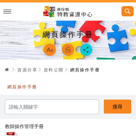
跳
到
主
要
內
容
網頁操作手冊
略過字型切換，
首頁
資源分享
資料公開
網頁操作手冊
網頁操作手冊
請
輸
入
關
鍵
字
教師操作管理手冊
pdf