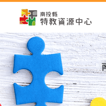
跳
到
主
要
內
容