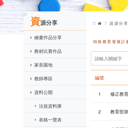
:::
資
源分享
:::
首頁
資源分
繪畫作品分享
特殊教育發展計
教材比賽作品
請
輸
入
家長園地
關
鍵
字
編號
教師專區
資料公開
1
修正教育
法規資料庫
2
教育部第
表格一覽表