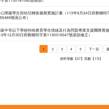
字第1130187092號函頒）
心障礙學生與幼兒轉銜服務實施計畫（113年6月24日府教輔特
155469號函公布）
高級中等以下學校特殊教育學生情緒及行為問題專業支援團隊實
13年12月30日府教輔特字第1130319347號函頒修正）
1
2
3
4
5
下一頁
資料筆數【47】頁數【1/5】