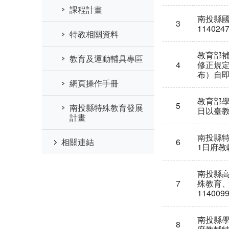
課程計畫
南投縣國
3
11402
特教相關資料
教育部
教育及運動輔具專區
4
修正規定
布）自
網頁操作手冊
教育部學
5
南投縣特殊教育發展
日以臺教
計畫
南投縣特
6
相關連結
1日府教
南投縣
7
殊教育、
11400
南投縣學
8