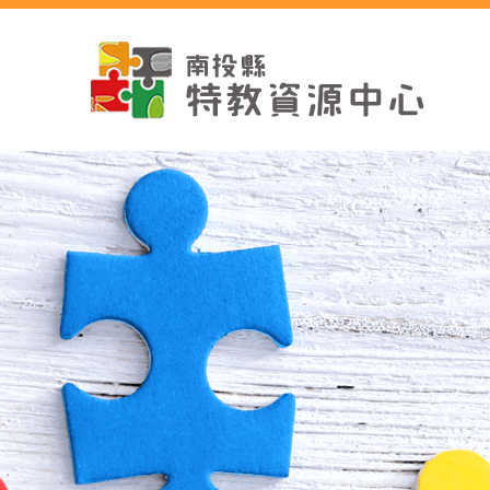
跳
到
主
要
內
容