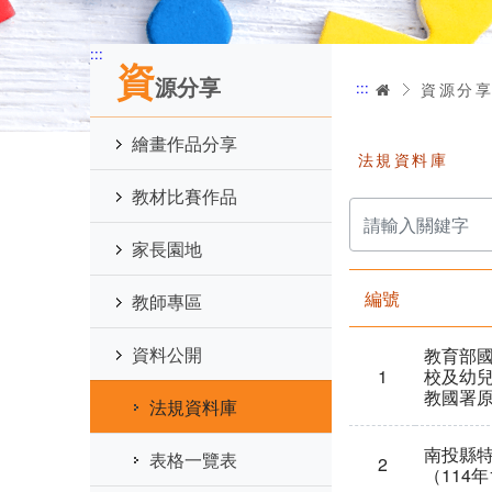
:::
資
源分享
:::
首頁
資源分
繪畫作品分享
法規資料庫
教材比賽作品
請
輸
入
家長園地
關
鍵
字
編號
教師專區
資料公開
教育部
1
校及幼兒
教國署原
法規資料庫
南投縣
表格一覽表
2
（114年