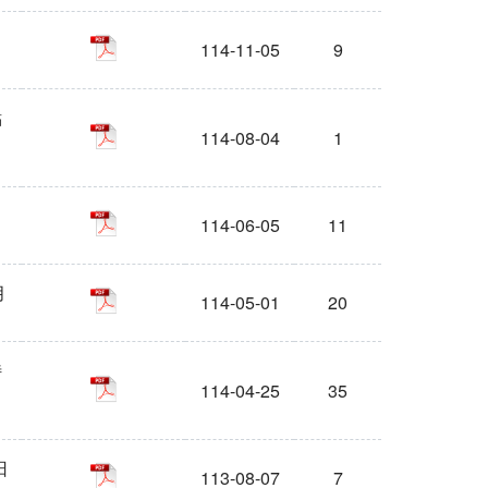
pdf
114-11-05
9
點
pdf
114-08-04
1
pdf
114-06-05
11
月
pdf
114-05-01
20
特
pdf
114-04-25
35
日
pdf
113-08-07
7