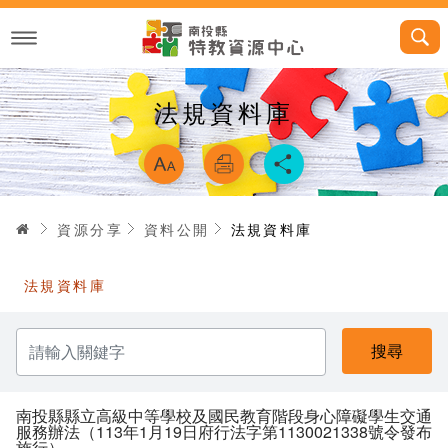
跳
到
主
要
內
容
法規資料庫
略過字型切換，
首頁
資源分享
資料公開
法規資料庫
法規資料庫
請
輸
入
關
鍵
字
南投縣縣立高級中等學校及國民教育階段身心障礙學生交通
服務辦法（113年1月19日府行法字第1130021338號令發布
施行）