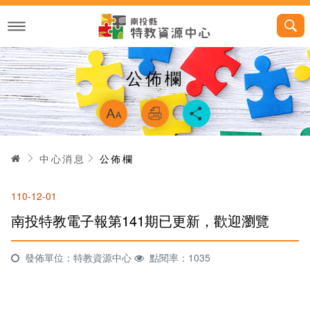
跳
到
主
要
內
容
公佈欄
略過字型切換，
首頁
中心消息
公佈欄
110-12-01
南投特教電子報第141期已更新，歡迎瀏覽
發佈單位：特教資源中心
點閱率：1035