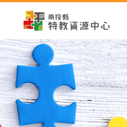
跳
到
主
要
內
容