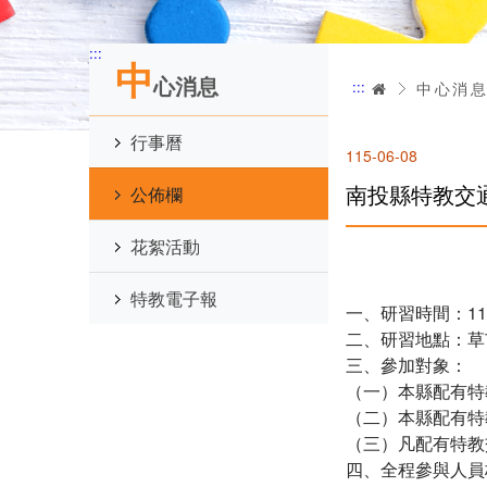
:::
中
心消息
:::
首頁
中心消
行事曆
115-06-08
南投縣特教交
公佈欄
花絮活動
特教電子報
一、研習時間：115年
二、研習地點：草
三、參加對象：
（一）本縣配有特
（二）本縣配有
（三）凡配有特教
四、全程參與人員