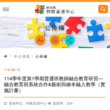
跳
到
主
要
內
容
公佈欄
略過字型切換，
首頁
中心消息
公佈欄
114-06-12
114學年度第1學期普通班教師融合教育研習—
融合教育與系統合作&藝術與繪本融入教學（實
施計畫）
發佈單位：特教資源中心
點閱率：254