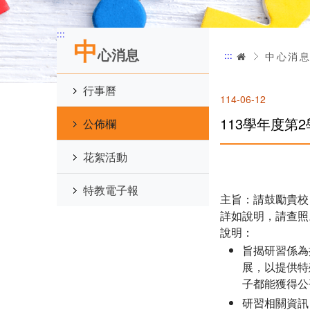
:::
中
心消息
:::
首頁
中心消
行事曆
114-06-12
113學年度
公佈欄
花絮活動
特教電子報
主旨：請鼓勵貴校
詳如說明，請查照
說明：
旨揭研習係為
展，以提供特
子都能獲得公
研習相關資訊