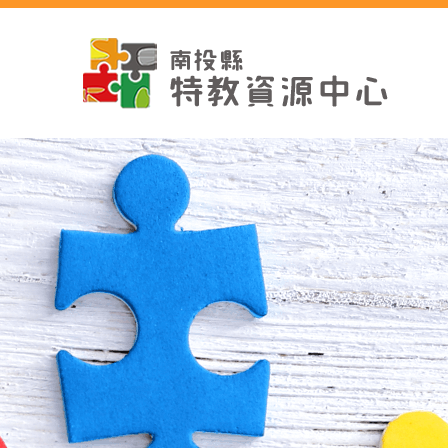
跳
到
主
要
內
容