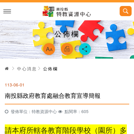
跳
到
主
要
內
容
公佈欄
略過字型切換，
首頁
中心消息
公佈欄
113-06-01
南投縣政府教育處融合教育宣導簡報
發佈單位：特教資源中心
點閱率：605
請本府所轄各教育階段學校（園所）多