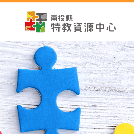
跳
到
主
要
內
容