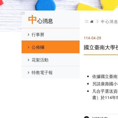
:::
中
心消息
:::
首頁
中心消
行事曆
114-04-29
國立臺南大學
公佈欄
花絮活動
特教電子報
依據國立臺南大
另請康壽國小
凡合乎選送資
書）於114