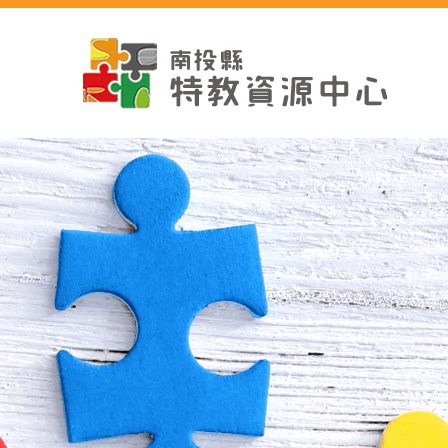
跳
到
主
要
內
容