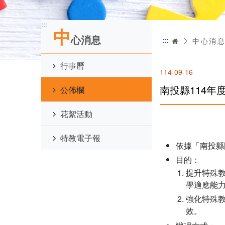
:::
中
心消息
:::
首頁
中心消
行事曆
114-09-16
南投縣114
公佈欄
花絮活動
特教電子報
依據「南投縣
目的：
提升特殊
學適應能
強化特殊
效。