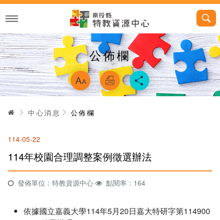
跳
到
主
要
內
容
公佈欄
略過字型切換，
首頁
中心消息
公佈欄
114-05-22
114年校園合理調整案例徵選辦法
發佈單位：特教資源中心
點閱率：164
依據國立嘉義大學114年5月20日嘉大特研字第114900