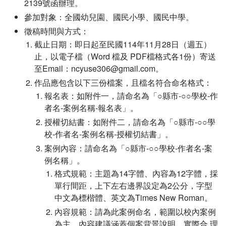
2139號函辦理。
參加對象：全國幼兒園、國民小學、國民中學。
徵稿時間與方式：
截止日期：即日起至民國114年11月28日（週五）
止，以電子檔（Word 檔及 PDF檔格式各1份）寄送
至Email：ncyuse306@gmail.com。
作品應包含以下三份檔案，且檔名符合命名格式：
報名表：如附件一，請命名為「○縣市-○○學校-作
者名-案例名稱-報名表」。
授權切結書：如附件二，請命名為「○縣市-○○學
校-作者名-案例名稱-授權切結書」。
案例內容：請命名為「○縣市-○○學校-作者名-案
例名稱」。
格式規範：主題為14字體、內容為12字體，採
單行間距，上下左右邊界設定為2公分，字型
中文為標楷體、英文為Times New Roman。
內容規範：請為此案例命名，範圍以校內案例
為主，內容建議涵蓋個案背景說明、實際合 理