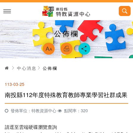
跳
到
主
要
內
容
公佈欄
略過字型切換，
首頁
中心消息
公佈欄
113-03-25
南投縣112年度特殊教育教師專業學習社群成果
發佈單位：特教資源中心
點閱率：320
請逕至雲端硬碟瀏覽查詢