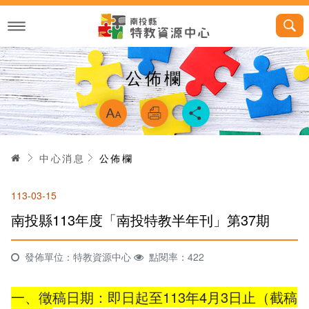
跳
到
主
要
內
容
公佈欄
略過字型切換，
首頁
中心消息
公佈欄
113-03-15
南投縣113年度「南投特教半年刊」第37期
發佈單位：特教資源中心
點閱率：422
一、徵稿日期：即日起至113年4月3日止（截稿