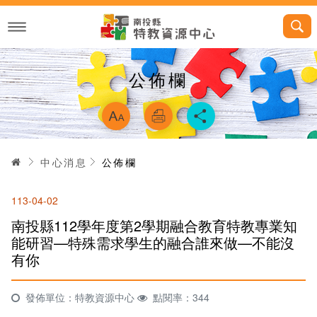
跳
到
主
要
內
容
公佈欄
略過字型切換，
首頁
中心消息
公佈欄
113-04-02
南投縣112學年度第2學期融合教育特教專業知
能研習—特殊需求學生的融合誰來做—不能沒
有你
發佈單位：特教資源中心
點閱率：344