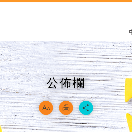
公佈欄
略過字型切換，