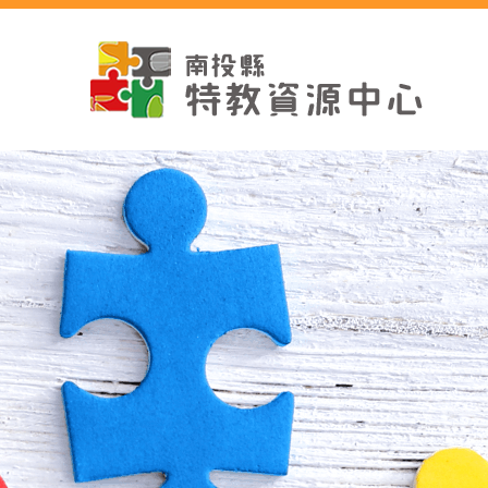
跳
到
主
要
內
容