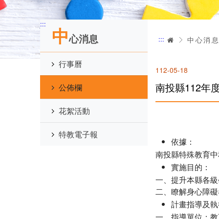
:::
中
心消息
:::
首頁
中心消
行事曆
112-05-18
南投縣112年
公佈欄
花絮活動
特教電子報
依據：
南投縣特殊教育中
實施目的：
一、提升本縣各級
二、瞭解身心障礙
計畫指導及執
一、指導單位：教