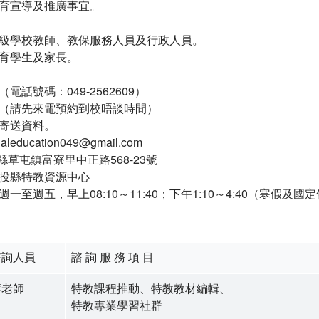
育宣導及推廣事宜。
級學校教師、教保服務人員及行政人員。
育學生及家長。
話號碼：049-2562609）
（請先來電預約到校晤談時間）
寄送資料。
education049@gmail.com
縣草屯鎮富寮里中正路568-23號
投縣特教資源中心
一至週五，早上08:10～11:40；下午1:10～4:40（寒假及
諮詢人員
諮 詢 服 務 項 目
蔣老師
特教課程推動、特教教材編輯、
特教專業學習社群