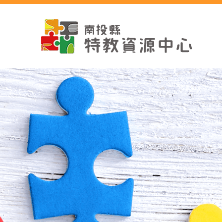
跳
到
主
要
內
容