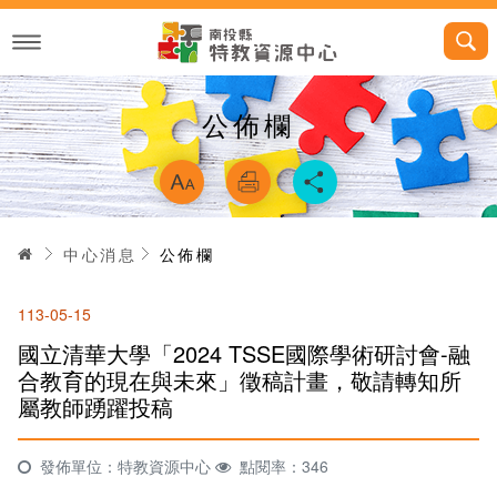
跳
到
主
要
內
容
公佈欄
略過字型切換，
首頁
中心消息
公佈欄
113-05-15
國立清華大學「2024 TSSE國際學術研討會-融
合教育的現在與未來」徵稿計畫，敬請轉知所
屬教師踴躍投稿
發佈單位：特教資源中心
點閱率：346