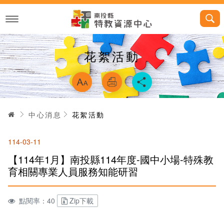
跳
到
主
要
內
容
花絮活動
略過字型切換，
首頁
中心消息
花絮活動
114-03-11
【114年1月】南投縣114年度-國中小場-特殊教
育相關專業人員服務知能研習
點閱率：40
Zip下載