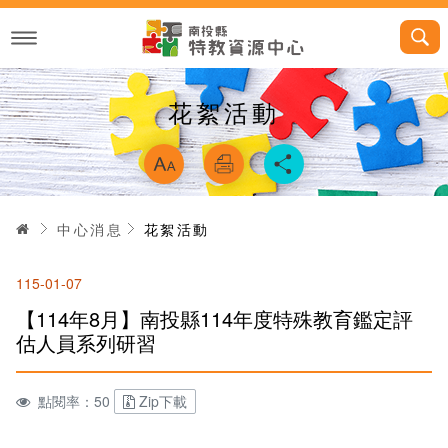
跳
到
主
要
內
容
花絮活動
略過字型切換，
首頁
中心消息
花絮活動
115-01-07
【114年8月】南投縣114年度特殊教育鑑定評
估人員系列研習
點閱率：50
Zip下載