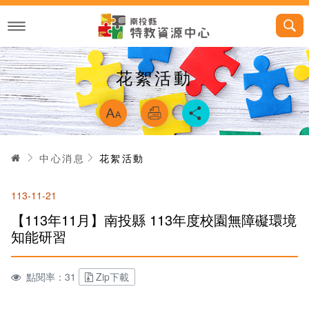
跳
到
主
要
內
容
花絮活動
略過字型切換，
首頁
中心消息
花絮活動
113-11-21
【113年11月】南投縣 113年度校園無障礙環境
知能研習
點閱率：31
Zip下載