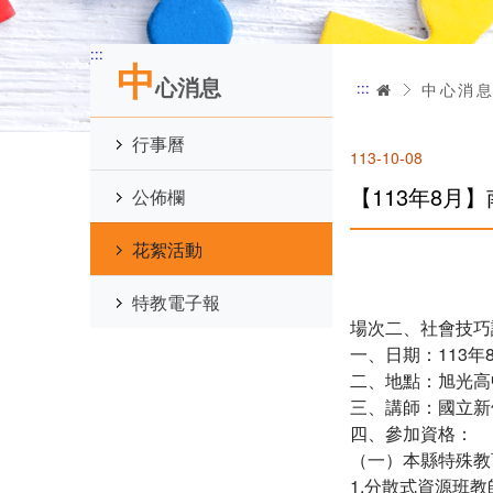
:::
中
心消息
:::
首頁
中心消
行事曆
113-10-08
【113年8月
公佈欄
花絮活動
特教電子報
場次二、社會技巧
一、日期：113年8
二、地點：旭光高
三、講師：國立新
四、參加資格：
（一）本縣特殊教
1.分散式資源班教