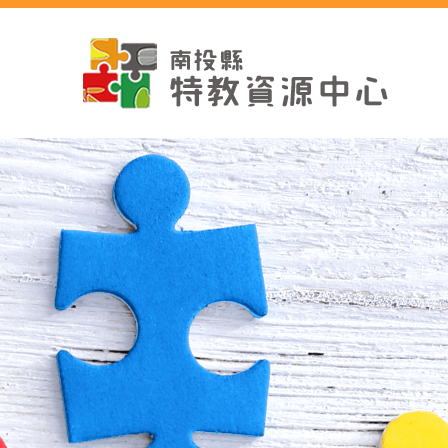
跳
到
主
要
內
容