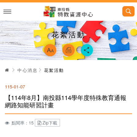
跳
到
主
要
內
容
花絮活動
略過字型切換，
首頁
中心消息
花絮活動
115-01-07
【114年8月】南投縣114學年度特殊教育通報
網路知能研習計畫
點閱率：15
Zip下載